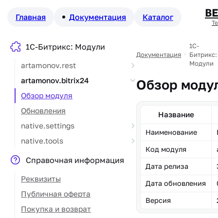
В
Главная
Документация
Каталог
Т
1С-Битрикс: Модули
1С-
Документация
Битрикс:
Модули
artamonov.rest
artamonov.bitrix24
Обзор моду
Обзор модуля
Обновления
Название
native.settings
Наименование
native.tools
Код модуля
Справочная информация
Дата релиза
Реквизиты
Дата обновления
Публичная оферта
Версия
Покупка и возврат