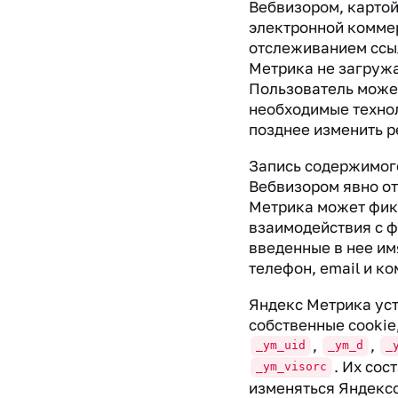
Вебвизором, картой
электронной комме
отслеживанием ссыл
Метрика не загружа
Пользователь може
необходимые техно
позднее изменить 
Запись содержимог
Вебвизором явно о
Метрика может фик
взаимодействия с ф
введенные в нее им
телефон, email и к
Яндекс Метрика ус
собственные cookie
,
,
_ym_uid
_ym_d
_
. Их сос
_ym_visorc
изменяться Яндекс