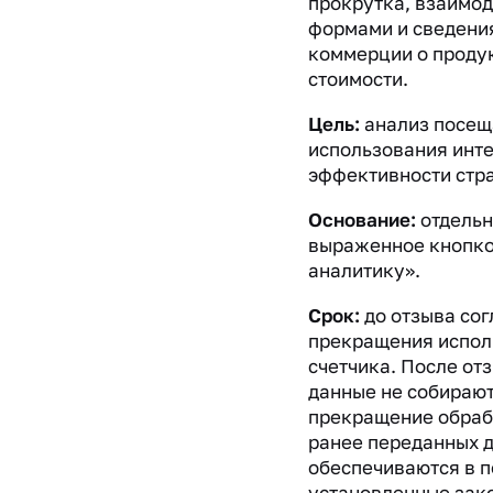
прокрутка, взаимод
формами и сведени
коммерции о продук
стоимости.
Цель:
анализ посещ
использования инт
эффективности стра
Основание:
отдельн
выраженное кнопко
аналитику».
Срок:
до отзыва сог
прекращения испол
счетчика. После от
данные не собирают
прекращение обраб
ранее переданных 
обеспечиваются в п
установленные зак