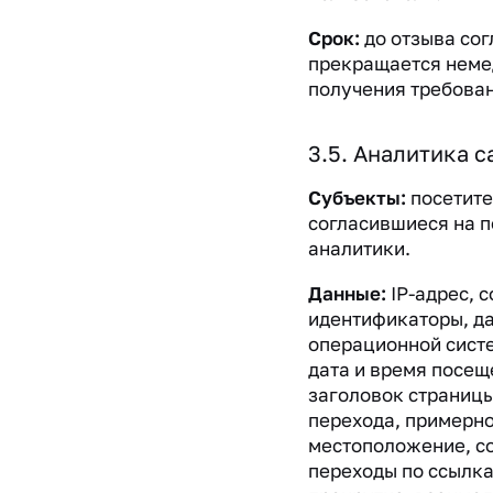
Срок:
до отзыва сог
прекращается неме
получения требован
3.5. Аналитика с
Субъекты:
посетите
согласившиеся на 
аналитики.
Данные:
IP-адрес, c
идентификаторы, д
операционной систе
дата и время посещ
заголовок страницы
перехода, примерн
местоположение, с
переходы по ссылка