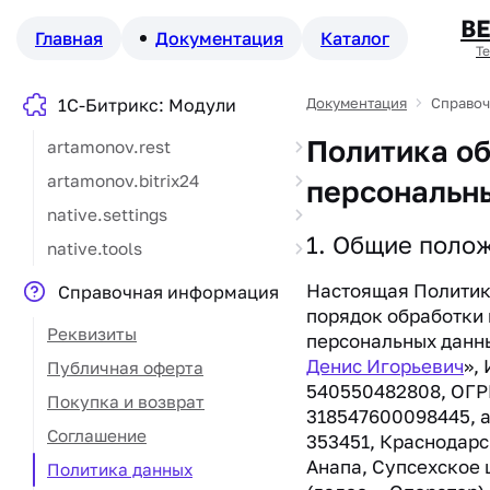
В
Главная
Документация
Каталог
Т
1С-Битрикс: Модули
Документация
Справоч
Политика о
artamonov.rest
artamonov.bitrix24
персональн
native.settings
1. Общие поло
native.tools
Настоящая Политик
Справочная информация
порядок обработки
Реквизиты
персональных данн
Денис Игорьевич
»,
Публичная оферта
540550482808, ОГ
Покупка и возврат
318547600098445, а
Соглашение
353451, Краснодарс
Анапа, Супсехское ш
Политика данных