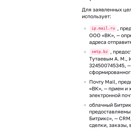
Для заявленных це
использует:
, пр
ip.mail.ru
ООО «ВК», — опр
адреса отправит
, предо
smtp.bz
Тутаевым А. М.,
324500745345, —
сформированног
Почту Mail, пре
«ВК», — прием и
электронной поч
облачный Битрик
предоставляемы
Битрикс», — CRM
сделки, заказы,