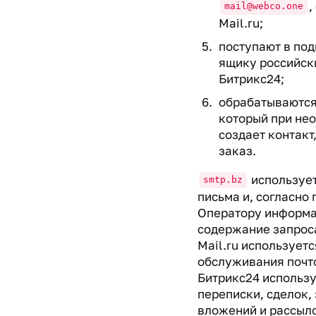
,
mail@webco.one
Mail.ru;
поступают в по
ящику российск
Битрикс24;
обрабатываютс
который при не
создает контакт
заказ.
использует
smtp.bz
письма и, согласно
Оператору информа
содержание запроса
Mail.ru используетс
обслуживания почт
Битрикс24 использу
переписки, сделок,
вложений и рассыл