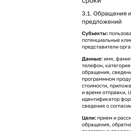
сроки
3.1. Обращения 
предложений
Субъекты:
пользова
потенциальные кли
представители орга
Данные:
имя, фамил
телефон, категория
обращения, сведен
программном продук
стоимости, приложе
и время отправки, 
идентификатор форм
сведения о согласии
Цели:
прием и расс
обращения, обратна