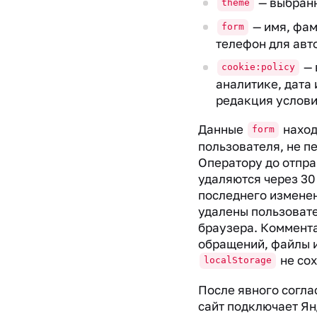
— выбранн
theme
— имя, фам
form
телефон для авт
— 
cookie:policy
аналитике, дата 
редакция услови
Данные
наход
form
пользователя, не п
Оператору до отпр
удаляются через 30
последнего изменен
удалены пользоват
браузера. Коммента
обращений, файлы и
не со
localStorage
После явного согла
сайт подключает Ян