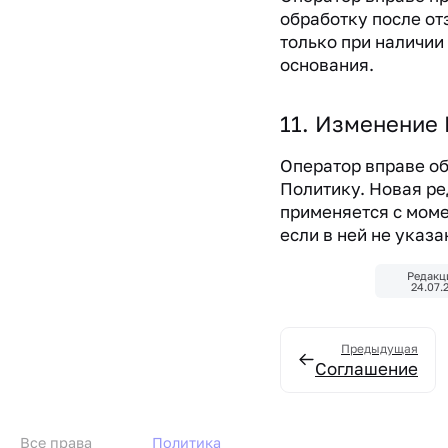
обработку после от
только при наличии
основания.
11. Изменение
Оператор вправе о
Политику. Новая р
применяется с моме
если в ней не указа
Редакц
24.07.
Предыдущая
Соглашение
Все права
Политика