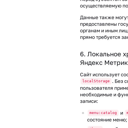
осуществляемую по
Данные также могу
предоставлены гос
органам и иным лиц
прямо требуется за
6. Локальное х
Яндекс Метрик
Сайт использует coo
. Без 
localStorage
пользователя прим
необходимые и фун
записи:
и
menu:catalog
состояние меню;