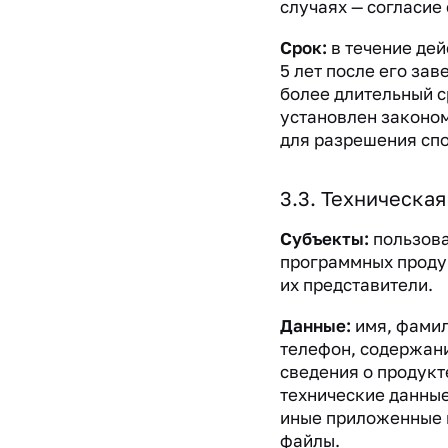
случаях — согласие
Срок:
в течение дей
5 лет после его зав
более длительный с
установлен законом
для разрешения спо
3.3. Техническа
Субъекты:
пользов
программных продук
их представители.
Данные:
имя, фамил
телефон, содержан
сведения о продукт
технические данные
иные приложенные 
файлы.