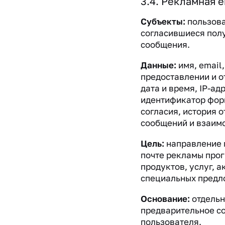
3.4. Рекламная 
Субъекты:
пользова
согласившиеся пол
сообщения.
Данные:
имя, email,
предоставлении и о
дата и время, IP-ад
идентификатор фор
согласия, история 
сообщений и взаимо
Цель:
направление 
почте рекламы про
продуктов, услуг, а
специальных предл
Основание:
отдельн
предварительное с
пользователя.