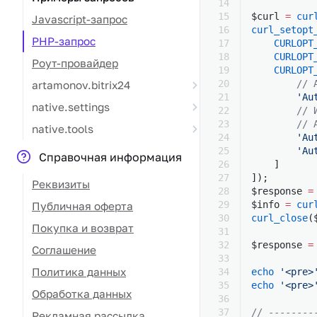
$curl 
=
 cur
Javascript-запрос
curl_setopt
PHP-запрос
    CURLOPT
    CURLOPT
Роут-провайдер
    CURLOPT
        // 
artamonov.bitrix24
        'Au
native.settings
        // 
        // 
native.tools
        'Au
        'Au
Справочная информация
    ]
]);
Реквизиты
$response 
=
$info 
=
 cur
Публичная оферта
curl_close
(
Покупка и возврат
$response 
=
Соглашение
Политика данных
echo
 '<pre>
echo
 '<pre>
Обработка данных
// --------
Рекламная рассылка