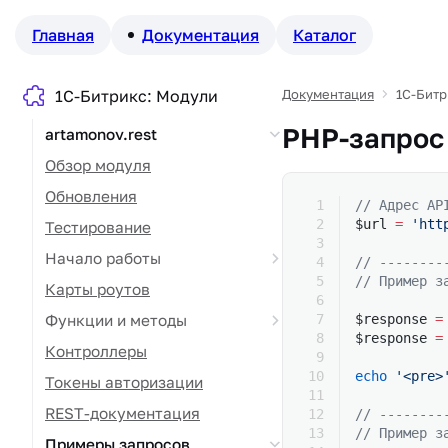
Главная
Документация
Каталог
1С-Битрикс: Модули
Документация
1С-Битр
PHP-запрос
artamonov.rest
Обзор модуля
Обновления
// Адрес AP
$url 
=
 'htt
Тестирование
Начало работы
// --------
// Пример з
Карты роутов
Функции и методы
$response 
=
$response 
=
Контроллеры
echo
 '<pre>
Токены авторизации
REST-документация
// --------
// Пример з
Примеры запросов