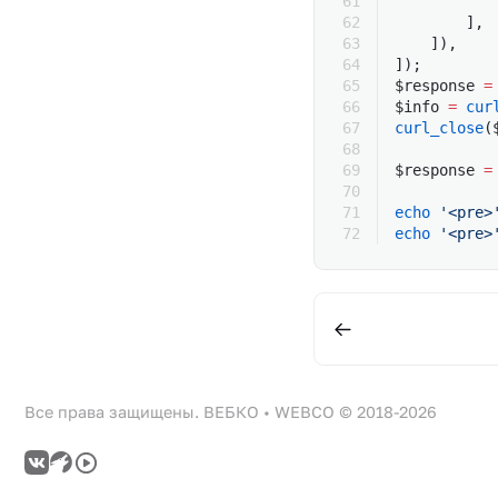
           
        ],
    ]),
]);
$response 
=
$info 
=
 cur
curl_close
(
$response 
=
echo
 '<pre>
echo
 '<pre>
Все права защищены. ВЕБКО • WEBCO © 2018-2026