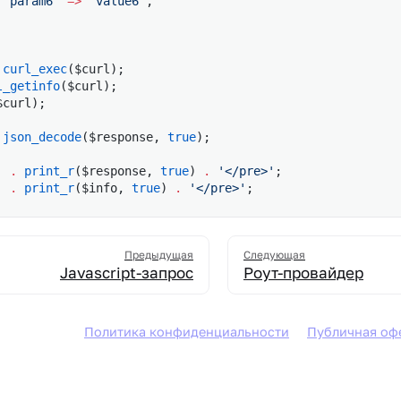
 'param6'
 =>
 'value6'
,
 curl_exec
($curl);
l_getinfo
($curl);
$curl);
 json_decode
($response, 
true
);
'
 .
 print_r
($response, 
true
) 
.
 '</pre>'
;
'
 .
 print_r
($info, 
true
) 
.
 '</pre>'
;
Предыдущая
Следующая
Javascript-запрос
Роут-провайдер
Политика конфиденциальности
Публичная оф