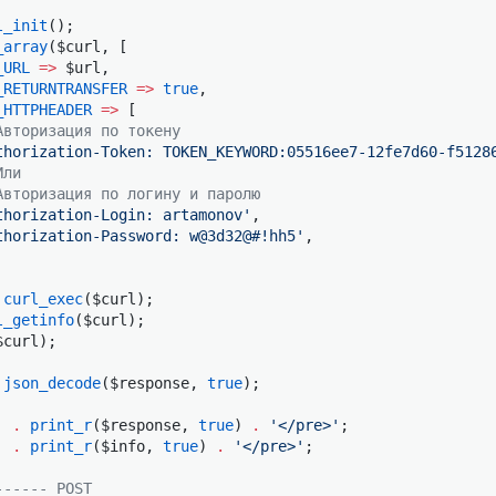
l_init
();
_array
($curl, [
_URL
 =>
 $url,
_RETURNTRANSFER
 =>
 true
,
_HTTPHEADER
 =>
 [
Авторизация по токену
thorization-Token: TOKEN_KEYWORD:05516ee7-12fe7d60-f5128
Или
Авторизация по логину и паролю
thorization-Login: artamonov'
,
thorization-Password: w@3d32@#!hh5'
,
 curl_exec
($curl);
l_getinfo
($curl);
$curl);
 json_decode
($response, 
true
);
'
 .
 print_r
($response, 
true
) 
.
 '</pre>'
;
'
 .
 print_r
($info, 
true
) 
.
 '</pre>'
;
------ POST