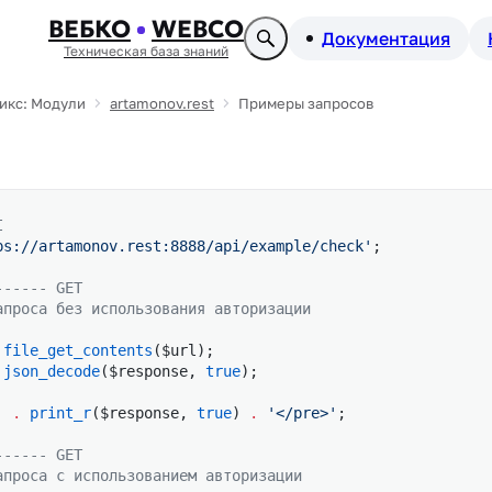
ВЕБКО
WEBCO
Документация
Техническая база знаний
икс: Модули
artamonov.rest
Примеры запросов
I
ps://artamonov.rest:8888/api/example/check'
;
------ GET
апроса без использования авторизации
 file_get_contents
($url);
 json_decode
($response, 
true
);
'
 .
 print_r
($response, 
true
) 
.
 '</pre>'
;
------ GET
апроса с использованием авторизации