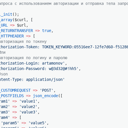
апроса с использованием авторизации и отправка тела запр
l_init
();
_array
($curl, [
_URL
 =>
 $url,
_RETURNTRANSFER
 =>
 true
,
_HTTPHEADER
 =>
 [
Авторизация по токену
thorization-Token: TOKEN_KEYWORD:05516ee7-12fe7d60-f5128
Или
Авторизация по логину и паролю
thorization-Login: artamonov'
,
thorization-Password: w@3d32@#!hh5'
,
Json
ntent-Type: application/json'
_CUSTOMREQUEST
 =>
 'POST'
,
_POSTFIELDS
 =>
 json_encode
([
ram1'
 =>
 'value1'
,
ram2'
 =>
 'value2'
,
ram3'
 =>
 'value3'
,
ram4'
 =>
 [
 'param5'
 =>
 'value5'
,