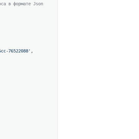
оса в формате Json
6cc-76522088'
,