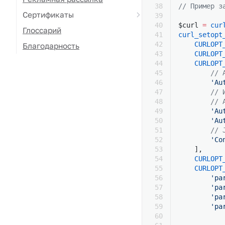
// Пример з
Сертификаты
$curl 
=
 cur
Глоссарий
curl_setopt
    CURLOPT
Благодарность
    CURLOPT
    CURLOPT
        // 
        'Au
        // 
        // 
        'Au
        'Au
        // 
        'Co
    ],
    CURLOPT
    CURLOPT
        'pa
        'pa
        'pa
        'pa
           