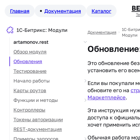
В
Главная
Документация
Каталог
Т
1С-Битрикс: Модули
1С-Битри
Документация
Модули
artamonov.rest
Обновление:
Обзор модуля
Обновления
Это обновление без
установить его всем
Тестирование
Начало работы
Если вы покупали м
обновите его на
стр
Карты роутов
Маркетплейсе
.
Функции и методы
Контроллеры
Эта инструкция нужн
доступа к официаль
Токены авторизации
хочет применить ис
REST-документация
Обычная работа мод
Примеры запросов