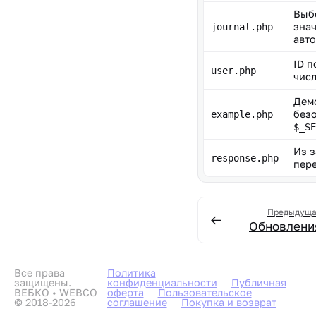
Выб
зна
journal.php
авт
ID п
user.php
чис
Демо
безо
example.php
$_SE
Из з
response.php
пер
Предыдущ
Обновлени
Все права
Политика
защищены.
конфиденциальности
Публичная
ВЕБКО • WEBCO
оферта
Пользовательское
© 2018-2026
соглашение
Покупка и возврат