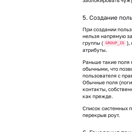
заблокировать чужу
5. Создание пол
При создании польз
нельзя напрямую за
группы (
),
GROUP_ID
атрибуты.
Раньше такие поля 
обычными, что позв
пользователя с пра
Обычные поля (логин
контакты, собстве
как прежде.
Список системных 
перекрыв роут.