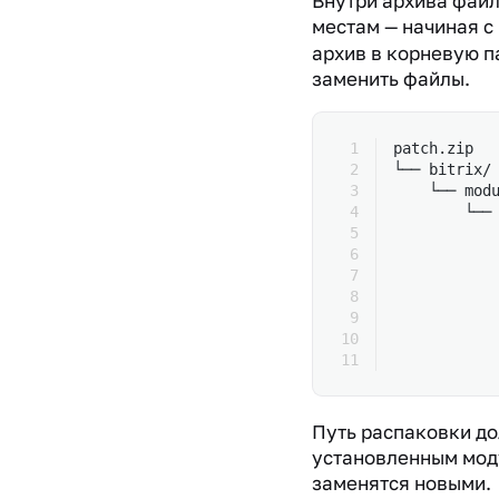
Внутри архива фай
местам — начиная с
архив в корневую п
заменить файлы.
patch.zip
└── bitrix/
    └── mod
        └──
           
           
           
           
           
           
           
Путь распаковки до
установленным мод
заменятся новыми.