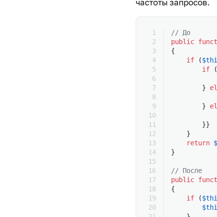
частоты запросов.
// До
public
 func
{
    if
 (
$th
        if
 
           
        } 
e
           
        } 
e
           
        }}
    }
    return
 
}
// После
public
 func
{
    if
 (
$th
        $th
    }