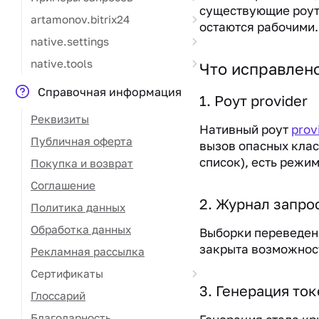
существующие роут
artamonov.bitrix24
остаются рабочими.
native.settings
native.tools
Что исправлен
Справочная информация
1. Роут provider
Реквизиты
Нативный роут
prov
Публичная оферта
вызов опасных клас
список), есть режим
Покупка и возврат
Соглашение
2. Журнал запро
Политика данных
Обработка данных
Выборки переведен
закрыта возможнос
Рекламная рассылка
Сертификаты
3. Генерация то
Глоссарий
Благодарность