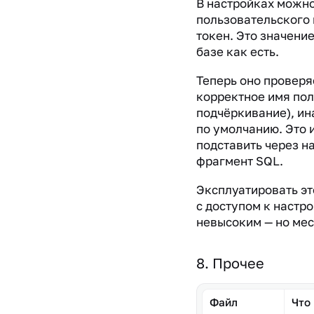
В настройках можно
пользовательского 
токен. Это значени
базе как есть.
Теперь оно проверя
корректное имя пол
подчёркивание), ин
по умолчанию. Это
подставить через н
фрагмент SQL.
Эксплуатировать эт
с доступом к настр
невысоким — но мес
8. Прочее
Файл
Что