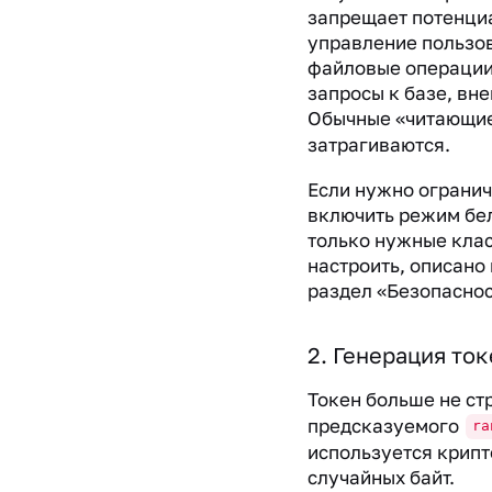
запрещает потенци
управление пользов
файловые операции
запросы к базе, вн
Обычные «читающи
затрагиваются.
Если нужно огранич
включить режим бел
только нужные клас
настроить, описано 
раздел «Безопаснос
2. Генерация то
Токен больше не ст
предсказуемого
ra
используется крипт
случайных байт.