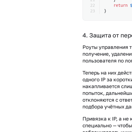
    return
 
}
4. Защита от пе
Роуты управления т
получение, удален
пользователя по ло
Теперь на них дейст
одного IP за корот
накапливается сли
попыток, дальнейш
отклоняются с отве
подбора учётных да
Привязка к IP, а не
специально — чтобы