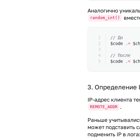
Аналогично уникаль
вмест
random_int()
// До
$code 
.=
 $c
// После
$code 
.=
 $c
3. Определение 
IP-адрес клиента те
.
REMOTE_ADDR
Раньше учитывались
может подставить с
подменить IP в лога