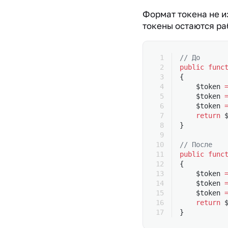
Формат токена не и
токены остаются ра
// До
public
 func
{
    $token 
    $token 
    $token 
    return
 
}
// После
public
 func
{
    $token 
    $token 
    $token 
    return
 
}